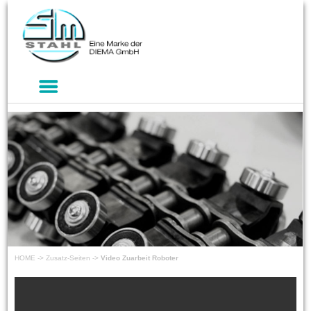
HOME
->
Zusatz-Seiten
->
Video Zuarbeit Roboter