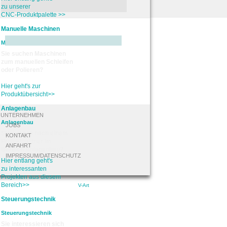
zu unserer
CNC-Produktpalette >>
Manuelle Maschinen
Manuelle Maschinen
Sie suchen Maschinen
zum manuellen Schleifen
oder Polieren?
Hier geht's zur
Produktübersicht>>
Anlagenbau
UNTERNEHMEN
Anlagenbau
JOBS
Sie suchen nach einem
KONTAKT
Projektpartner im
ANFAHRT
Bereich Anlagenbau?
IMPRESSUM/DATENSCHUTZ
Hier entlang geht's
zu interessanten
Projekten aus diesem
Bereich>>
9
V-Art
Steuerungstechnik
Steuerungstechnik
Sie interessieren sich