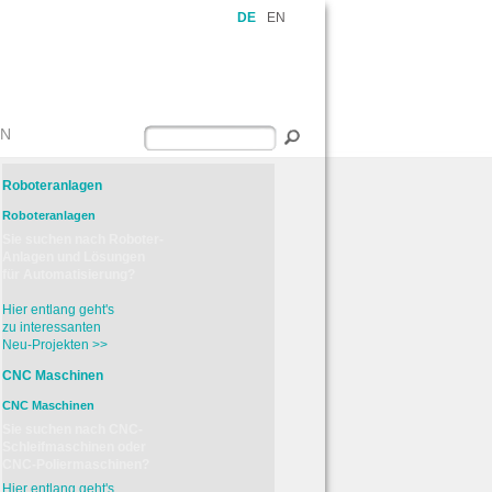
DE
EN
EN
Roboteranlagen
Roboteranlagen
Sie suchen nach Roboter-
Anlagen und Lösungen
für Automatisierung?
Hier entlang geht's
zu interessanten
Neu-Projekten >>
CNC Maschinen
CNC Maschinen
Sie suchen nach CNC-
Schleifmaschinen oder
CNC-Poliermaschinen?
Hier entlang geht's