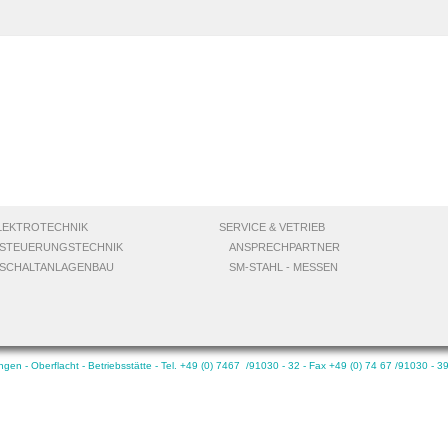
LEKTROTECHNIK
SERVICE & VETRIEB
STEUERUNGSTECHNIK
ANSPRECHPARTNER
SCHALTANLAGENBAU
SM-STAHL - MESSEN
n - Oberflacht - Betriebsstätte - Tel. +49 (0) 7467 /91030 - 32 - Fax +49 (0) 74 67 /91030 - 3